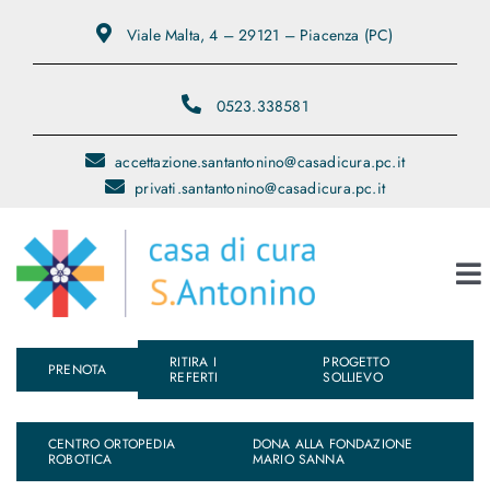
Salta
Viale Malta, 4 – 29121 – Piacenza (PC)
al
contenuto
0523.338581
accettazione.santantonino@casadicura.pc.it
privati.santantonino@casadicura.pc.it
To
Na
RITIRA I
PROGETTO
Chi Siamo
PRENOTA
REFERTI
SOLLIEVO
Servizi
CENTRO ORTOPEDIA
DONA ALLA FONDAZIONE
ROBOTICA
MARIO SANNA