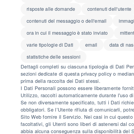
risposte alle domande
contenuti dell'utente
contenuti del messaggio o dell'email
immagi
ora in cui il messaggio è stato inviato
mitten
varie tipologie di Dati
email
data di nas
statistiche delle sessioni
Dettagli completi su ciascuna tipologia di Dati Pers
sezioni dedicate di questa privacy policy o mediante
prima della raccolta dei Dati stessi.
I Dati Personali possono essere liberamente forniti
Utilizzo, raccolti automaticamente durante l'uso d
Se non diversamente specificato, tutti i Dati rich
obbligatori. Se l’Utente rifiuta di comunicarli, po
Sito Web fornire il Servizio. Nei casi in cui quest
facoltativi, gli Utenti sono liberi di astenersi dal 
abbia alcuna conseguenza sulla disponibilità del Se