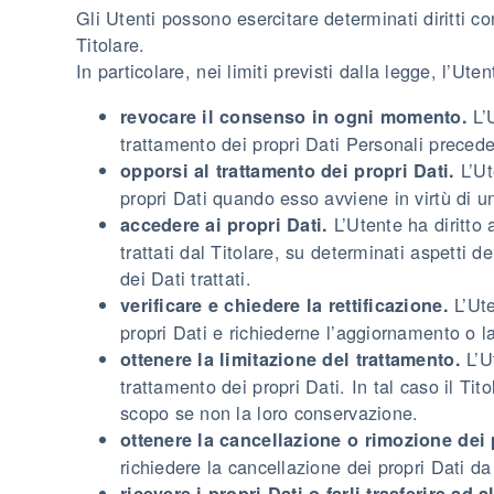
Gli Utenti possono esercitare determinati diritti con
Titolare.
In particolare, nei limiti previsti dalla legge, l’Utent
L’U
revocare il consenso in ogni momento.
trattamento dei propri Dati Personali prece
L’Ut
opporsi al trattamento dei propri Dati.
propri Dati quando esso avviene in virtù di u
L’Utente ha diritto 
accedere ai propri Dati.
trattati dal Titolare, su determinati aspetti 
dei Dati trattati.
L’Ute
verificare e chiedere la rettificazione.
propri Dati e richiederne l’aggiornamento o l
L’Ut
ottenere la limitazione del trattamento.
trattamento dei propri Dati. In tal caso il Tito
scopo se non la loro conservazione.
ottenere la cancellazione o rimozione dei 
richiedere la cancellazione dei propri Dati da 
ricevere i propri Dati o farli trasferire ad al