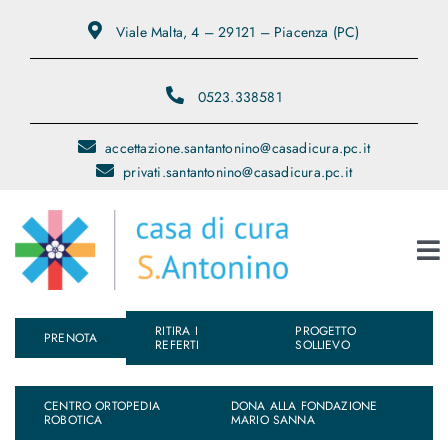
Salta
Viale Malta, 4 – 29121 – Piacenza (PC)
al
contenuto
0523.338581
accettazione.santantonino@casadicura.pc.it
privati.santantonino@casadicura.pc.it
To
Na
RITIRA I
PROGETTO
Chi Siamo
PRENOTA
REFERTI
SOLLIEVO
Servizi
CENTRO ORTOPEDIA
DONA ALLA FONDAZIONE
ROBOTICA
MARIO SANNA