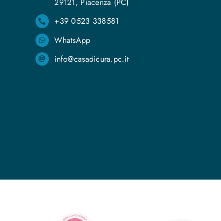
29121, Piacenza (PC)
+39 0523 338581
WhatsApp
info@casadicura.pc.it