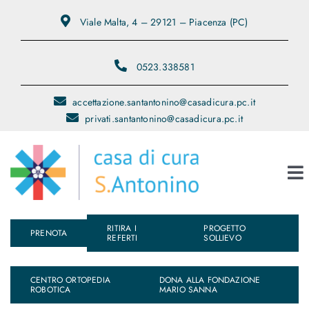
Salta
Viale Malta, 4 – 29121 – Piacenza (PC)
al
contenuto
0523.338581
accettazione.santantonino@casadicura.pc.it
privati.santantonino@casadicura.pc.it
To
Na
RITIRA I
PROGETTO
Chi Siamo
PRENOTA
REFERTI
SOLLIEVO
Servizi
CENTRO ORTOPEDIA
DONA ALLA FONDAZIONE
ROBOTICA
MARIO SANNA