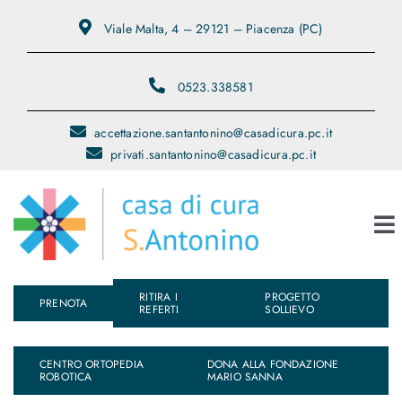
Salta
Viale Malta, 4 – 29121 – Piacenza (PC)
al
contenuto
0523.338581
accettazione.santantonino@casadicura.pc.it
privati.santantonino@casadicura.pc.it
To
Na
RITIRA I
PROGETTO
Chi Siamo
PRENOTA
REFERTI
SOLLIEVO
Servizi
CENTRO ORTOPEDIA
DONA ALLA FONDAZIONE
ROBOTICA
MARIO SANNA