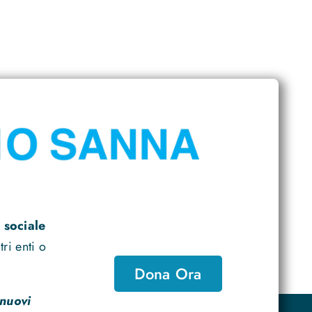
 sociale
ri enti o
Dona Ora
 nuovi