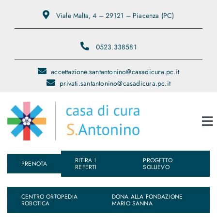
Salta
Viale Malta, 4 – 29121 – Piacenza (PC)
al
contenuto
0523.338581
accettazione.santantonino@casadicura.pc.it
privati.santantonino@casadicura.pc.it
To
Na
RITIRA I
PROGETTO
Chi Siamo
PRENOTA
REFERTI
SOLLIEVO
Servizi
CENTRO ORTOPEDIA
DONA ALLA FONDAZIONE
ROBOTICA
MARIO SANNA