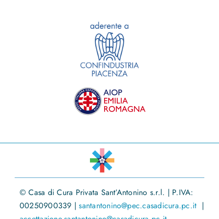
© Casa di Cura Privata Sant’Antonino s.r.l. | P.IVA:
00250900339 |
santantonino@pec.casadicura.pc.it
|
accettazione.santantonino@casadicura.pc.it