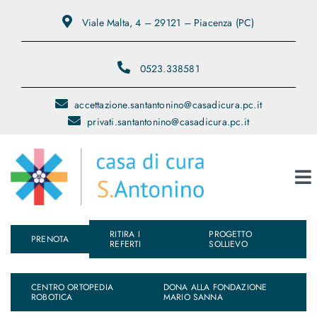
Salta
Viale Malta, 4 – 29121 – Piacenza (PC)
al
contenuto
0523.338581
accettazione.santantonino@casadicura.pc.it
privati.santantonino@casadicura.pc.it
To
Na
RITIRA I
PROGETTO
Chi Siamo
PRENOTA
REFERTI
SOLLIEVO
Servizi
CENTRO ORTOPEDIA
DONA ALLA FONDAZIONE
ROBOTICA
MARIO SANNA